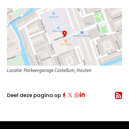
Locatie: Parkeergarage Castellum, Houten
Deel op Facebook
Deel op Twitter
Deel op LinkedIn
Deel deze pagina op
Deel op Whatsapp