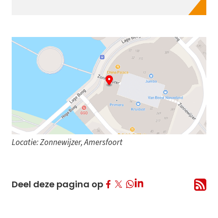
Locatie: Zonnewijzer, Amersfoort
Deel op Facebook
Deel op Twitter
Deel op LinkedIn
Deel deze pagina op
Deel op Whatsapp