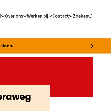
d
Over ons
Werken bij
Contact
Zoeken
t doen.
neraweg