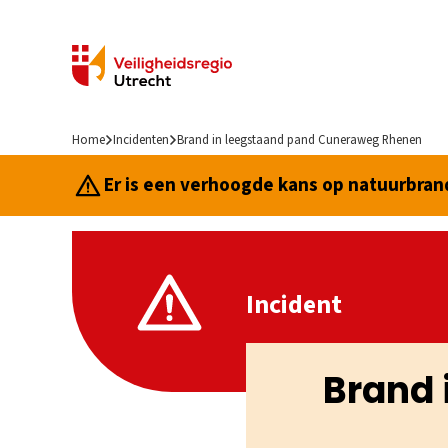
Home
Incidenten
Brand in leegstaand pand Cuneraweg Rhenen
Er is een verhoogde kans op natuurbrand.
Incident
Brand 