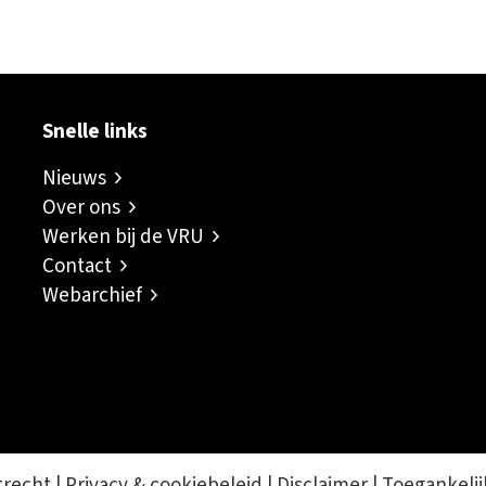
Snelle links
Nieuws
Over ons
Werken bij de VRU
Contact
Webarchief
trecht |
Privacy & cookiebeleid
|
Disclaimer
|
Toegankelij