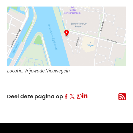
Locatie: Vrijewade Nieuwegein
Deel op Facebook
Deel op Twitter
Deel op LinkedIn
Deel deze pagina op
Deel op Whatsapp