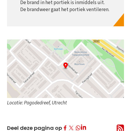
De brand in het portiek is inmiddels uit.
De brandweer gaat het portiek ventileren.
Locatie: Pagodedreef, Utrecht
Deel op Facebook
Deel op Twitter
Deel op LinkedIn
Deel deze pagina op
Deel op Whatsapp