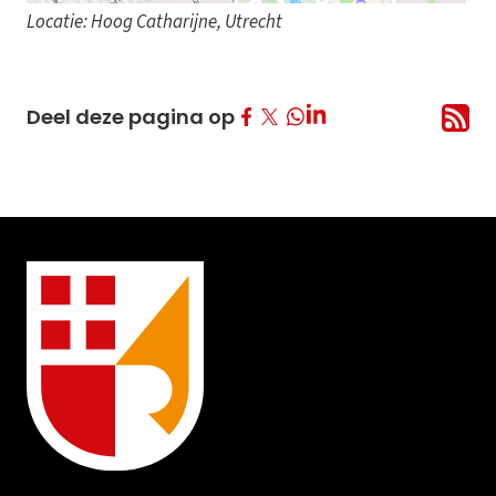
Locatie: Hoog Catharijne, Utrecht
Deel op Facebook
Deel op Twitter
Deel op LinkedIn
Deel deze pagina op
Deel op Whatsapp