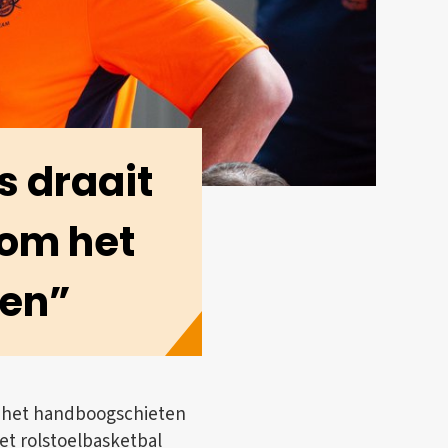
s draait
 om het
len”
j het handboogschieten
et rolstoelbasketbal