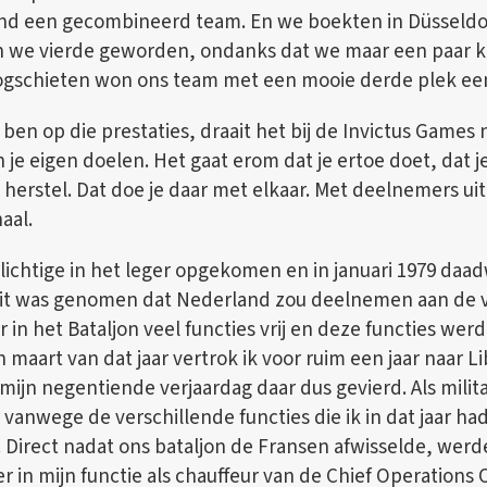
d een gecombineerd team. En we boekten in Düsseldorf
ijn we vierde geworden, ondanks dat we maar een paar 
oogschieten won ons team met een mooie derde plek ee
 ben op die prestaties, draait het bij de Invictus Games
e eigen doelen. Het gaat erom dat je ertoe doet, dat je
 herstel. Dat doe je daar met elkaar. Met deelnemers uit
aal.
plichtige in het leger opgekomen en in januari 1979 daad
luit was genomen dat Nederland zou deelnemen aan de 
n het Bataljon veel functies vrij en deze functies werde
 maart van dat jaar vertrok ik voor ruim een jaar naar L
mijn negentiende verjaardag daar dus gevierd. Als milit
anwege de verschillende functies die ik in dat jaar had
Direct nadat ons bataljon de Fransen afwisselde, werd
r in mijn functie als chauffeur van de Chief Operations O