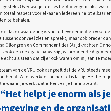
evoerd, waarbij ook veel emotie kwam kijken. Maar er 
 gesteld. Over wat je precies hebt meegemaakt, waar j
on totaal respect voor elkaar en iedereen helpt elkaar 
len te behalen.
ren dat er waardering is voor dit evenement en voor d
 je tussendoor veel ziet en spreekt, maar ook breder dan
ajsa Ollongren en Commandant der Strijdkrachten Onno
as ook een delegatie aanwezig, waaronder de Algemeen 
e echt als steun dat zij er ook waren om mij aan te moe
ctieteam van de VRU ook aangeeft dat de VRU steeds mee
an hecht. Want werken aan herstel is lastig. Het helpt j
e waarin je werkt dat erkent en je hierin steunt.
“Het helpt je enorm als je
omgeving en de organisati