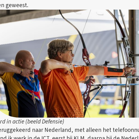
en geweest.
rd in actie (beeld Defensie)
 teruggekeerd naar Nederland, met alleen het telefoon
vond ik werk in de ICT, eerst bij KLM, daarna bij de Ned