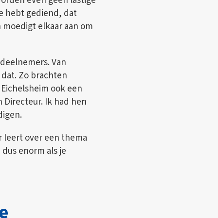
worden even geen lastige
e hebt gediend, dat
en moedigt elkaar aan om
e deelnemers. Van
 dat. Zo brachten
 Eichelsheim ook een
Directeur. Ik had hen
digen.
r leert over een thema
e dus enorm als je
e