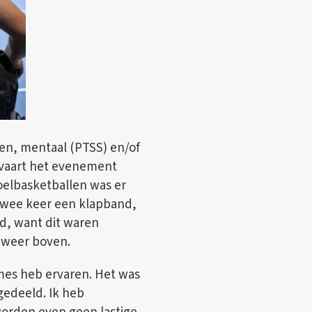
en, mentaal (PTSS) en/of
ervaart het evenement
toelbasketballen was er
 twee keer een klapband,
gd, want dit waren
n weer boven.
mes heb ervaren. Het was
gedeeld. Ik heb