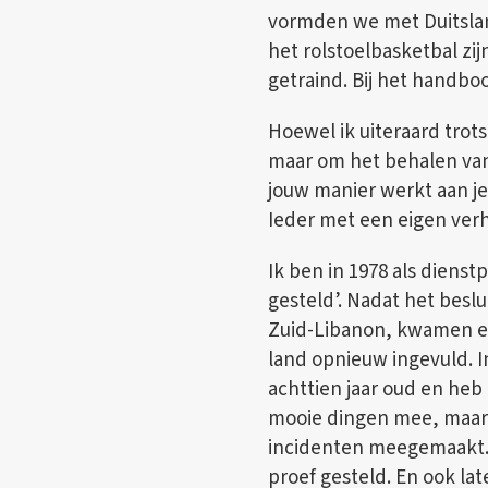
vormden we met Duitslan
het rolstoelbasketbal z
getraind. Bij het handb
Hoewel ik uiteraard trots
maar om het behalen van j
jouw manier werkt aan je
Ieder met een eigen verh
Ik ben in 1978 als dienst
gesteld’. Nadat het bes
Zuid-Libanon, kwamen er i
land opnieuw ingevuld. In
achttien jaar oud en heb 
mooie dingen mee, maar v
incidenten meegemaakt. 
proef gesteld. En ook late